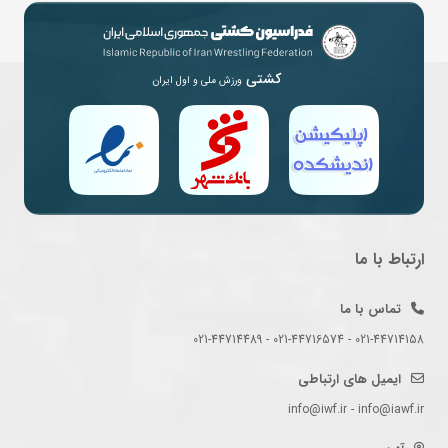
کشتی
ورزش ملی و اول ایران
ارتباط با ما
تماس با ما
021-44714158 - 021-44716574 - 021-44714489
ایمیل های ارتباطی
info@iwf.ir - info@iawf.ir