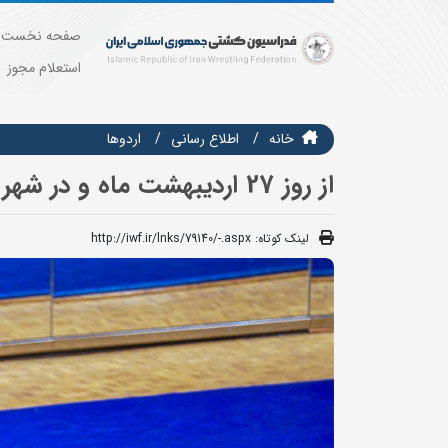
صفحه نخست
استعلام مجوز
خانه
اطلاع رسانی
اردوها
از روز 27 اردیبهشت ماه و در شهر شیراز
لینک کوتاه:
http://iwf.ir/lnks/79140/-.aspx