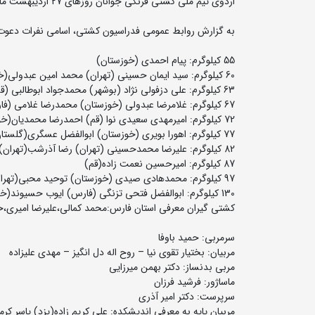
اردوی تیم ملی کشتی فرنگی جوانان روزهای 27 اردیبهشت ماه لغایت 5 خردادماه شهر شیراز برگزار می شود.
به گزارش روابط عمومی فدراسیون کشتی، اسامی نفرات دعوت 
55 کیلوگرم: پیام احمدی (خوزستان)
60 کیلوگرم: سید ایمان حسینی (تهران) محمد امین عبدولی(خوزستان)
63 کیلوگرم: علی دزفولی نژاد (بوشهر) محمدجواد ابوطالبی (قم)
67 کیلوگرم: غلامرضا عبدولی (خوزستان) محمدرضا غلامی (فارس) امین شرعی(تهران)
72 کیلوگرم: امیرمهدی سعیدی نوا (قم) احمدرضا محمدیان(خوزستان)
77 کیلوگرم: اهورا بویری (خوزستان) ابوالفضل عسگری(گلستان)
82 کیلوگرم: علیرضا محمدحسینی (تهران) رضا آذرشب(تهران)
87 کیلوگرم: امیرحسین نعمت زاده(قم)
97 کیلوگرم: محمدهادی صیدی (خوزستان) توحید محبی(تهران)
130 کیلوگرم: ابوالفضل فتحی تزنگی (فارس) ایوب حسیوند(خوزستان)
کشتی گیران معرفی استان فارس:محمد کمالی،علیرضا امیری،حس
سرمربی: حمید باوفا
مربیان: بختیار تقوی نیا – روح اله دل انگیز – مهدی علیزاده
مربی بدنساز: دکتر بهمن میرزایی
ماساژور: فرشید فرزان
سرپرست: دکتر امیر آذری
مربیان پایه به معرفی اندیشکده: علی کریم زاده(یزد) یاسر کر