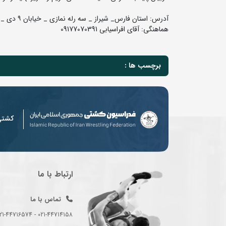
آدرس: استان فارس_ شیراز _ سه رله نمازی _ خیابان ۹ دی _ هتل افرا
هماهنگی: آقای افراسیابی 09177070391
برچسب ها :
کشت
ارتباط با ما
تماس با ما
021-44714158 - 021-44716574 - 021-44714489