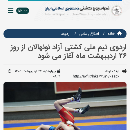
EN
خانه
اطلاع رسانی
اردوها
اردوی تیم ملی کشتی آزاد نونهالان از روز
26 اردیبهشت ماه آغاز می شود
لینک کوتاه:
چهارشنبه ۲۴ اردیبهشت ۱۴۰۴
08:21
http://iwf.ir/lnks/79130/-.aspx