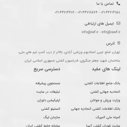
تماس با ما
021-44714158 - 021-44716574 - 021-44714489
ایمیل های ارتباطی
info@iwf.ir - info@iawf.ir
آدرس
تهران، ضلع غربی استادیوم ورزشی آزادی، بالاتر از درب کمپ تیم های ملی،
ساختمان شهید جعفر جنگروی، فدراسیون کشتی جمهوری اسلامی ایران
لینک های مفید
دسترسی سریع
بانک جامع اطلاعات کشتی
جستجوی پیشرفته
اتحادیه جهانی کشتی
تبلیغات در سایت
وزارت ورزش و جوانان
اپلیکیشن داوران
بانک اطلاعات کشتی اتحادیه جهانی
انستیتو کشتی
کمیته ملی المپیک
سازمان لیگ
سایت شورای کشتی آسیا
سامانه جامع کشتی ایران