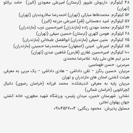
48 کیلوگرم: داریوش علیپور (لرستان) امیرعلی معبودی (البرز) حامد براتلو
(تهران)
52 کیلوگرم: محمدطاها مبارکی (تهران) احمدرضا سالاروندیان (تهران)
57 کیلوگرم: امید دهستانی (قم) امیرعلی مزرعه (البرز)
62 کیلوگرم: محمد مهدی زاده (مازندران) امیرحسین عرب (مازندران)
68 کیلوگرم: هومن کلهری (لرستان) حسین سیفی (تهران)
75 کیلوگرم: متین سیفی (مازندران) ابوالفضل علیخانی (مازندران)
85 کیلوگرم: امیرعلی امینی (اصفهان) سیدمحمدرضا حسینی (مازندران)
100 کیلوگرم: امیرحسین غفاری (فارس) شاهین عبدی (تهران)
مدیر تیم های ملی پایه: غلامرضا محمدی
سرمربی: حسن طهماسبی
مربیان: حسین رنگرز – تقی داداشی – هادی داداشی – یک مربی به معرفی
هیئت کشتی استان های مازندران و تهران
مربیان پایه به معرفی اندیشکده: محمد فرزانه (خراسان رضوی) دانیال
کچرانلویی (خراسان شمالی)
نشانی: شهرستان خمین، میدان پلیس، ورزشگاه شهید مطهری، خانه کشتی
جهان پهلوان تختی
مسئول پذیرش: محمود ریگایی: 09104567004