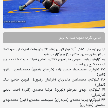
اسامی نفرات دعوت شده به اردو
اردوی تیم ملی کشتی آزاد نونهالان روزهای 26 اردیبهشت لغایت اول خردادماه
در شهرستان خمین استان مرکزی برگزار می شود.
به گزارش روابط عمومی فدراسیون کشتی، اسامی نفرات دعوت شده به این
اردو به شرح زیر است:
35 کیلوگرم: محمدجواد حسن زاده (خراسان رضوی) محمدیاسین باقری
(البرز)
38 کیلوگرم: محمدامین مالداریان (خراسان رضوی) آروین حاجی بیگ
(تهران)
41 کیلوگرم: مهدی دمرچلو (تهران) عرشیا محمدی (البرز) احمد بابایی
(مازندران)
44 کیلوگرم: پارسا محمدی (مازندران) امیرمحمد محمدی (البرز) محمدمهدی
محسنی (مازندران)