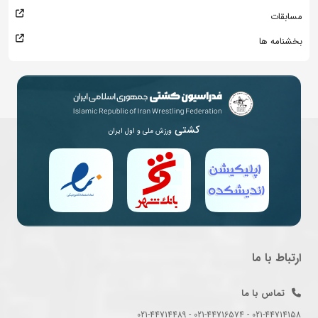
مسابقات
بخشنامه ها
کشتی
ورزش ملی و اول ایران
ارتباط با ما
تماس با ما
021-44714158 - 021-44716574 - 021-44714489