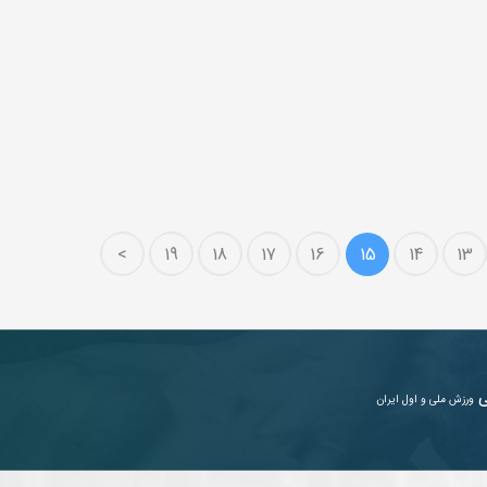
>
19
18
17
16
15
14
13
ی
ورزش ملی و اول ایران