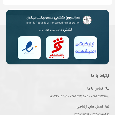
کشتی
ورزش ملی و اول ایران
ارتباط با ما
تماس با ما
021-44714158 - 021-44716574 - 021-44714489
ایمیل های ارتباطی
info@iwf.ir - info@iawf.ir