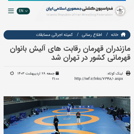
EN
خانه
اطلاع رسانی
كميته اجرائي مسابقات
مازندران قهرمان رقابت های آلیش بانوان
قهرمانی کشور در تهران شد
لینک کوتاه:
جمعه ۲۸ اردیبهشت ۱۴۰۳
21:00
http://iwf.ir/lnks/72998/-.aspx