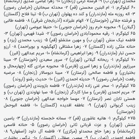
محمدی (تهران ب) 9- فرشته کرمی (زنجان) 10- زهرا عباسی صدیق (کرمانشاه)
60 کیلوگرم: 1- ام البنین محسنی (قم) 2- محدثه سبحانیان (خراسان رضوی)
3- اله روزبه مله (مازندران) و کند ده پهلوان (تهران ب) 5- تینا فلاح (گلستان)
و فرشته جلالی (خوزستان) 7- الهام علیزاده (آذربایجان شرقی) 8- فاطمه طالبی
(گیلان) 9- محبوبه خرم روز (خراسان جنوبی) 10- حنیفا عیوضی (تهران)
65 کیلوگرم: 1- رقیه محمودآبادی (خراسان رضوی) 2- شیدا فهیمی (تهران) 3-
فاطمه نیک منش (تهران ب) و مهین منتشلو (قم) 5- زینب محمدی (یزد) و
حنانه ملکی زاده (گلستان) 7- زهرا مشتاقی (کهگیلویه و بویراحمد) 8- آرزو
حسن تبار (مازندران) 9- زهرا ابراهیمی (کرمانشاه) 10- مریم عبدالهی (البرز)
70 کیلوگرم: 1- ریحانه گیلانی (تهران) 2- سرور سعیدی (خوزستان) 3- مبینا
میرزاپور (مازندران) و زهرا امیری (فارس) 5- محبوبه مرادی گله (چهارمحال و
بختیاری) و فاطمه صالحی (لرستان) 7- مبینا دیوسالار (زنجان) 8- مرضیه
رفعت (خراسان رضوی) 9- حدیثه احمدی (البرز) 10- حدیث رشنو (اروند)
75 کیلوگرم: 1- سحر غنی زاده (مازندران) 2- فاطمه بازوبندی (خراسان رضوی)
3- مریم احمدی (فارس) و سارا کاردگر (زنجان) 5- صبا نهاوندی (تهران ب) و
هستی تابان نصر (لرستان) 7- مهسا خواجه عبدالهی (خراسان جنوبی) 8-
زینب گریوانی (تهران) 9- عاطفه افدیده (گلستان) 10- فاطمه البوحمل
(خوزستان)
75+ کیلوگرم: 1- هانیه عاشوری (قم) 2- سمانه خجسته (مازندران) 3- یاسین
متنش (تهران) و عزت قربانی ثانی (خراسان رضوی) 5- حنانه قاسمی
(کرمانشاه) و زهرا حاج محمدلو (مرکزی) 7- فاطمه آل داود (اصفهان9 8-
فاطمه احمدی (تهران ب) 9- سمین صفائی (گلستان) 10- نرگس بختیاری