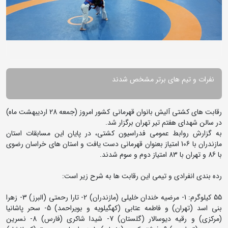
نفرات و تیم های برتر مشخص شدند
رقابت های کشتی آلیش بانوان قهرمانی کشور امروز (جمعه 28 اردیبهشت ماه)
در سالن شهدای هفتم تیر تهران برگزار شد.
به گزارش روابط عمومی فدراسیون کشتی، در پایان این مسابقات استان
مازندران با 106 امتیاز بعنوان قهرمانی دست یافت و استان های خراسان رضوی
با 86 و تهران با 83 امتیاز دوم و سوم شدند.
رده بندی انفرادی و تیمی این رقابت ها به شرح زیر است:
55 کیلوگرم: 1- مرضیه خندان خلیلی (مازندران) 2- تارا رحمتی (البرز) 3- زهرا
بنی اسد (تهران) و فاطمه عتابی (کهگیلویه و بویراحمد) 5- سحر پاشانیا
(مرکزی) و رقیه دیوسالار (گلستان) 7- شیدا شاکری (فارس) 8- نسرین