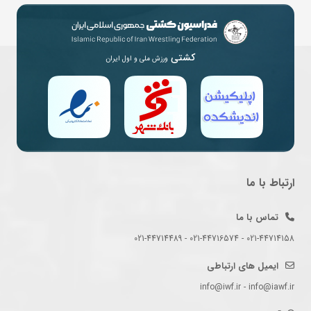
کشتی
ورزش ملی و اول ایران
ارتباط با ما
تماس با ما
021-44714158 - 021-44716574 - 021-44714489
ایمیل های ارتباطی
info@iwf.ir - info@iawf.ir