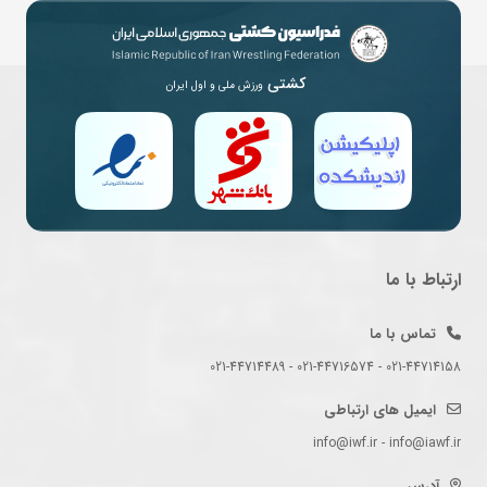
کشتی
ورزش ملی و اول ایران
ارتباط با ما
تماس با ما
021-44714158 - 021-44716574 - 021-44714489
ایمیل های ارتباطی
info@iwf.ir - info@iawf.ir
آدرس