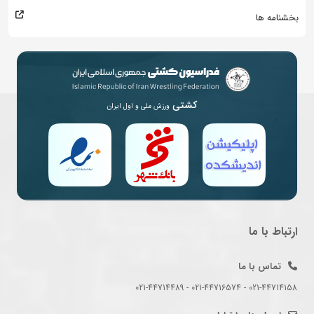
بخشنامه ها
کشتی
ورزش ملی و اول ایران
ارتباط با ما
تماس با ما
021-44714158 - 021-44716574 - 021-44714489