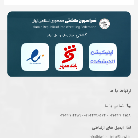
کشتی
ورزش ملی و اول ایران
ارتباط با ما
تماس با ما
021-44714158 - 021-44716574 - 021-44714489
ایمیل های ارتباطی
info@iwf.ir - info@iawf.ir