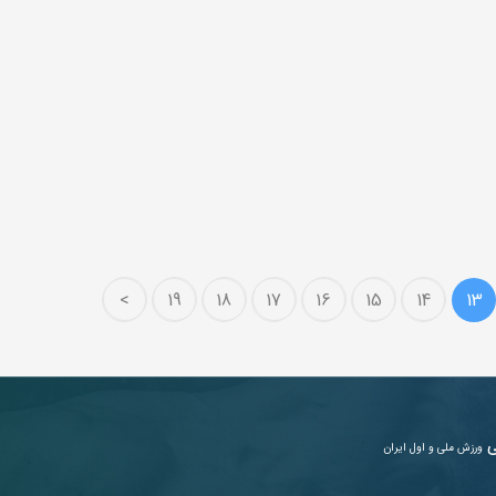
>
19
18
17
16
15
14
13
ی
ورزش ملی و اول ایران