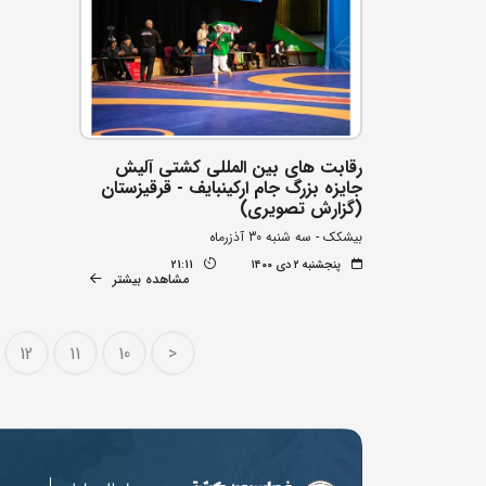
رقابت های بین المللی کشتی آلیش
جایزه بزرگ جام ارکینبایف - قرقیزستان
(گزارش تصویری)
بیشکک - سه شنبه 30 آذزرماه
پنجشنبه ۲ دی ۱۴۰۰
21:11
مشاهده بیشتر
12
11
10
<