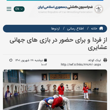
EN
خانه
اطلاع رسانی
اردوها
از فردا و برای حضور در بازی های جهانی
عشایری
لینک کوتاه:
دوشنبه ۲۸ شهریور ۱۴۰۱
10:02
http://iwf.ir/lnks/66866/-.aspx