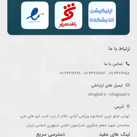
ارتباط با ما
تماس با ما
021-44714158 - 021-44716574 - 021-44714489
ایمیل های ارتباطی
info@iwf.ir - info@iawf.ir
آدرس
تهران، ضلع غربی استادیوم ورزشی آزادی، بالاتر از درب کمپ تیم های ملی،
ساختمان شهید جعفر جنگروی، فدراسیون کشتی جمهوری اسلامی ایران
لینک های مفید
دسترسی سریع