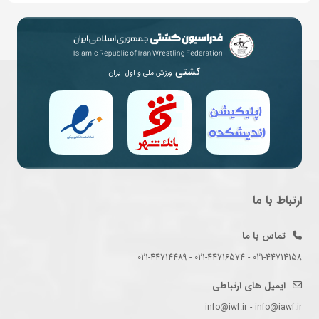
کشتی
ورزش ملی و اول ایران
ارتباط با ما
تماس با ما
021-44714158 - 021-44716574 - 021-44714489
ایمیل های ارتباطی
info@iwf.ir - info@iawf.ir