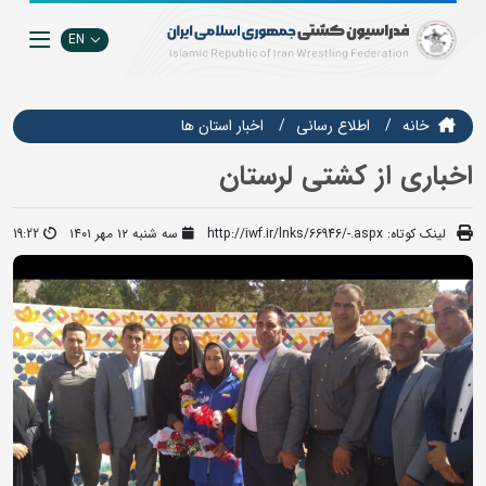
EN
خانه
اطلاع رسانی
اخبار استان ها
اخباری از کشتی لرستان
لینک کوتاه:
http://iwf.ir/lnks/66946/-.aspx
سه شنبه ۱۲ مهر ۱۴۰۱
19:22