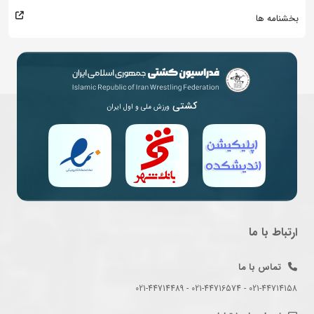
بخشنامه ها
کشتی
ورزش ملی و اول ایران
ارتباط با ما
تماس با ما
021-44714158 - 021-44716574 - 021-44714489