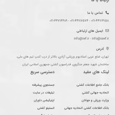
ارتباط با ما
تماس با ما
021-44714158 - 021-44716574 - 021-44714489
ایمیل های ارتباطی
info@iwf.ir - info@iawf.ir
آدرس
تهران، ضلع غربی استادیوم ورزشی آزادی، بالاتر از درب کمپ تیم های ملی،
ساختمان شهید جعفر جنگروی، فدراسیون کشتی جمهوری اسلامی ایران
لینک های مفید
دسترسی سریع
بانک جامع اطلاعات کشتی
جستجوی پیشرفته
اتحادیه جهانی کشتی
تبلیغات در سایت
وزارت ورزش و جوانان
اپلیکیشن داوران
بانک اطلاعات کشتی اتحادیه جهانی
انستیتو کشتی