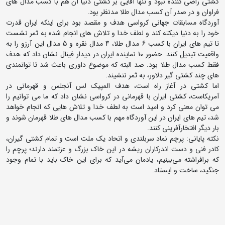
کشتی راضی کننده نبود و تنها آقایی بر کشتی دنیا آن هم با کسب مدال های
فراوان و در صدر آن کسب مدال طلا مدنظر بود.
آوردگاه مسابقات جهانی کرواسی هدف و مقصد بود برای اینکه ایران قدرت
خود را به دنیا دیکته کند و لطف خدا و تلاش های انجام شده به ثمر نشست
تا تیم های ایران با کسب 6 مدال طلا، 4 مدال نقره و 5 مدال این آرزو را به
واقعیت تبدیل کنند. حضور 10 نماینده ایران در دیدار فینال نشان داد که هدف
فقط کسب مدال طلا بود. صد البته که موضوع داوری باعث شد تا توانمندی
های چند کشتی گیر دلاور، به ثمر ننشیند.
اما کشتی در آغاز راه است، هدف المپیک لس آنجلس و قهرمانی در
آمریکاست، کشتی ایران با قهرمانی در کرواسی نشان داد که ما می توانیم را
می توان معنی کرد و امید است به لطف خدا و تلاش هایی که انجام خواهد
شد، تیم های ایران در این آوردگاه مهم با کسب مدال های طلا قهرمان شوند و
بار دیگر افتخارآفرینی کنند.
نکته پایانی: پرچم نماد سربلندی و اتحاد یک ملت است و تمام کشتی گیران،
کادر فنی و دست اندرکاران ریشه در این خاک بزرگ و عزتمند دارند؛ پرچم را
که برافراشته می‌بینیم، یادمان می‌آید که برای این خاک باید با تمام وجود
جنگید، ساخت و ایستاد.