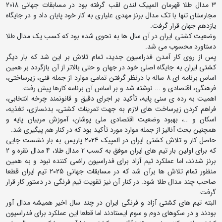
3 مدال طلا قهرمان المپیک لندن لقب گرفته بود در مسابقات جهانی 2018
مجارستان تنها با تک مدال برنز مهدی علیاری به کار خود پایان داد و در جایگاه
یازدهم جهان قرار گرفت.
وضعیت کشتی ایران در آن سال ها به نحوی شده بود که کسب یک مدال طلا
دستاورد محسوب می شد.
پس از روی کار آمدن فدراسیون جدید، تمام تلاش بر این شد که بار دیگر
کشتی ایران به جایگاه اصلی خود در جهان و حتی بالاتر از آن بازگردد بر همین
اساس برنامه ای 8 ساله با درنظر گرفتن تمامی موارد از جمله فنی، زیرساختی،
فرهنگی، اقتصادی و ... نوشته شد و بر اساس آن برنامه کارها پیش رفت.
اهمیت به رده ی سنی پایه، تأکید بر اجرای دقیق و قانونمند چرخه انتخابی،
فراهم کردن زیرساخت های لازم به جهت تمرینات کشتی، بدنسازی، تغذیه،
اسکان و ..، بهبود وضعیت اقتصادی ملی پوشان، آموزش مربیان پایه و
همچنین بحث آنالیز از جمله موارد مورد تأکید بود که در کنار هم پیگیری شد.
حاصل کار و تلاش کشتی ایران در المپیک 2024 پاریس به بار نشست جایی
که برای اولین بار تیم های ایران موفق به کسب 2 مدال طلا، 4 مدال نقره و 2
برنز شدند، اما عملکرد تیم آزاد برای فدراسیون راضی کننده نبود و به همین
منظور تمام تلاش ها برآن شد که در مسابقات جهانی 2025 تیم ایران قطعا
صاحب چند مدال طلا شود. در کنار آن نیز تقویت تیم فرنگی در دستور کار قرار
گرفت.
البته تیم های کشتی آزاد و فرنگی ایران در چند سال اخیر همیشه مدال آور
بودند و در سکوهای دوم و سوم ایستادند اما قطعا این عملکرد برای فدراسیون