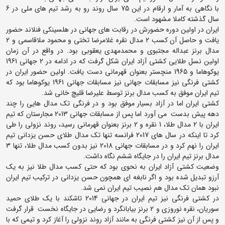
با نگاهی به آمار و ارقام در این 75 سال روند رو به رشد تیم های ملی در 6
سال گذشته کاملا مشهود است.
ایران در اولین دوره حضورش در رقابت های جهانی در هلسینکی فنلاند حضور
یافت و حاصل آن کسب 2 مدال نقره غلامرضا تختی و محمود ملاقاسمی و 2
مدال برنز عبداله مجتبوی و محمدمهدی یعقوبی بود. در واقع در آن زمان
اولین نسل طلایی کشتی آزاد ایران شکل گرفت که در ادامه در 2 جهانی 1961
یوکوهاما و 1965 منچستر بعنوان قهرمانی دست یافت. اولین حضور ایران در
کشتی فرنگی نیز مسابقات جهانی نیز مسابقات جهانی 1961 یوکوهاما بود که
تیم ایران موفق به کسب مدال برنز توسط علیرضا قلیچ خانی شد.
کشتی ایران اما در آزاد بسیار موفق بود و در فرنگی تک مدال هایی را چند
دهه پیش بدست می آورد اما پس از مسابقات جهانی 2013 مجارستان که تیم
ایران با 2 مدال طلا، 1 نقره و 2 برنز بعنوان قهرمانی رسید، روند نزولی را طی
کرد تا اینکه در سال های 2017 فرانسه تنها تک مدال طلای حسن یزدانی تیم
ایران را نهم کرد و در مسابقات جهانی 2018 نیز بدون کسب مدال طلا، تنها 3
مدال برنز تیم ایران را در جایگاه ششم نگاه داشت.
وضعیت کشتی آزاد ایران به نحوی بود که حتی کسب مدال طلا نیز به یک
آرزو تبدیل شده بود و اگر نابغه ای همچون حسن یزدانی در ترکیب تیم ایران
نبود همان تک مدال هم نصیب تیم ایران نمی شد.
در کشتی فرنگی نیز تیم ایران در جهانی 2014 تاشکند با یک طلای حمید
سوریان، نقره نوروزی و 2 برنز بیابانگرد و رضایی در جایگاه نخست قرار گرفت
و پس از آن نیز کشتی فرنگی به مانند آزاد روند نزولی را آغاز کرد و تیمی که با