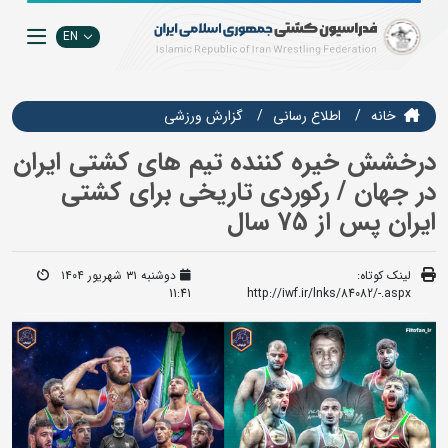
EN
خانه
اطلاع رسانی
گزارش ورزشی
درخشش خیره کننده تیم های کشتی ایران
در جهان / رکوردی تاریخی برای کشتی
ایران پس از 75 سال
لینک کوتاه:
دوشنبه ۳۱ شهریور ۱۴۰۴
11:41
http://iwf.ir/lnks/84082/-.aspx