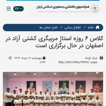
EN
خانه
اطلاع رسانی
اخبار استان ها
کلاس 6 روزه استاژ مربیگری کشتی آزاد در
اصفهان در حال برگزاری است
لینک کوتاه:
چهارشنبه ۲۱ خرداد ۱۴۰۴
11:42
http://iwf.ir/lnks/79376/-.aspx