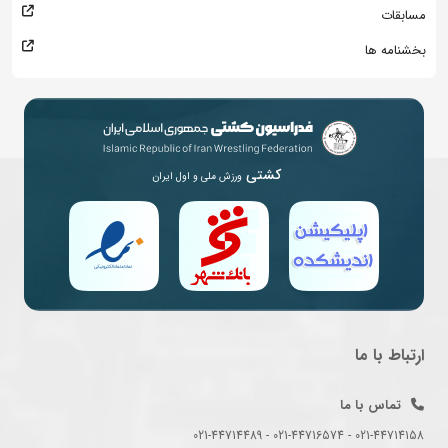
مسابقات
بخشنامه ها
کشتی
ورزش ملی و اول ایران
ارتباط با ما
تماس با ما
021-44714158 - 021-44716574 - 021-44714489