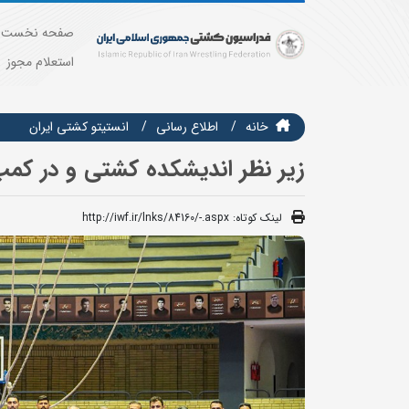
صفحه نخست
استعلام مجوز
خانه
اطلاع رسانی
انستيتو كشتي ايران
زیر نظر اندیشکده کشتی و در کمپ
لینک کوتاه:
http://iwf.ir/lnks/84160/-.aspx