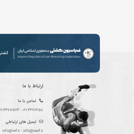
کشت
ارتباط با ما
تماس با ما
021-44714158 - 021-44716574 - 021-44714489
ایمیل های ارتباطی
info@iwf.ir - info@iawf.ir