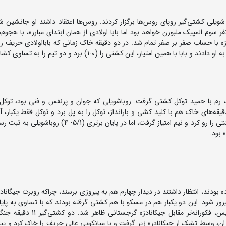
ااولادی و ماجت شویلی کشتی‌گیر روپای روس‌ها برگزار کردند. روس‌ها اعتقاد داشند او جانشین 
مپیک 1952 و میخاییل شاکوف نفر سوم المپیک ملبورن خواهد بود اما بابا اولادی از همان ابتدای مبارزه، با ه
ی فرو برد، 6 دقیقه اول این مبارزه با حساب صفر بر صفر تمام شد. در دو دقیقه خاک زمانی که بابااولادی حری
مین امتیاز، این کشتی را (0-1) برد و دو تیم را به تساوی کشاند.
یک رم با حمید توکل کشتی گرفت. روباشویلی که جوان و پرنفس و فنی بود، توکل ر
اک کرد. او در دو دقیقه‌های خاک هم با کلید کشی و بارانداز، توکل را به پل برد و توکل فقط یکبار
دقیقه 11 روباشویلی را خاک کرد. توکل در 2 دقیقه خاک هم کشتی را رو کرد و نیم امتیاز گرفت، اما در پایان برت
 بود.
پیروزی و یک شکست شده بودند، انتظار داشتند در دیدار چهارم هم به پیروزی برسند، چراکه روبرت جیگا
روز شود. این دو یکبار هم در مسکو با هم کشتی گرفته بودند که با تساوی به پای
بود، اما صنعتکاران که روز به روز بهتر نشان می‌داد، در تفلیس، فکورانه‌تر مقابل ج