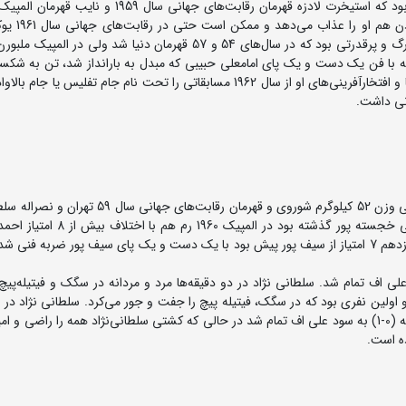
اعلام کرد، سومین فرزند بالاوادزه به د
وزنی بالاتر (وزن ششم) کشتی بگیرد. بالاوادزه کشتی گیر بزرگ و پرقدرتی بود که در سال‌های 54 و 57 قهرمان دنیا شد ولی
یقه با فن یک دست و یک پای امامعلی حبیبی که مبدل به بارانداز شد، تن به شک
فنی داد و صاحب مدال نقره شد. روس‌ها به احترام دلاوری‌ها و افتخارآفرینی‌های او از سال 1962 مسابقاتی را تحت نام جام تفلیس ی
اولین کشتی دو تیم در وزن اول بین علی‌اف نماینده داغستانی وزن 52 کیلوگرم شوروی و قهرمان رقابت‌ه
برگزار شد. علی اف که در تهران با فیتیله پیچ از سد محمدعلی خجسته پور گذشته بود
ترکیه قهرمان همان المپیک پیروز شد و در حالی که تا دقیقه یازدهم 7 امتیاز از سیف پور پیش بود با یک دست و یک پای سیف پور ضربه ف
ل با یک خاک به سود علی اف تمام شد. سلطانی نژاد در دو دقیقه‌ها مرد و مردانه در سگک و فیتیله‌پ
اولین نفری بود که در سگک، فیتیله پیچ را جفت و جور می‌کرد. سلطانی نژاد در 
آخر هم تقریبا میاندار بود ولی کشتی بعد از پایان دوازده دقیقه (0-1) به سود علی اف تمام شد در حالی که کشتی سلطانی‌نژاد همه را راضی