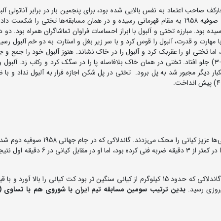
 در خارکف صاحب اعتماد به نفس بالایی شده بود، برای پنجمین بار در برابر آناتولی آل
شد، آلبول که در المپیک رم سوم و در رقابت‌های جام جهانی صوفیه 1958 به مقام قهرمانی رسیده و در همان مسابقه‌ها تختی را شک
 بود. مبارزه تختی و آلبول با ابراز احساسات فراوان تماشاگران همراه بود. دو د
مهارت و قدرت، آلبول را قوس کرد و با سر زیر بغل و استارت به دو خم آلبول رسید
ما تختی او را عقربک کرد و آلبول را در خاک نشاند. هنوز آلبول خود را جمع و ج
بود که تختی کت او را کشید و با کلید کشی به پل برد و (0-3) جلو افتاد. تختی در همان خاک بلافاصله پا را در سگک کرد و رکاب زد. آ
ار دیگر مجبور شد به پل برود. تختی در پل شکن اجازه فرار به آلبول نداد و با 
روس‌ها در وزن هشتم گاندلاکی را به میدان فرستادند و ایرانی‌ها عزیز کیانی را محک می‌زدند. گا
رقابت‌های دوستانه سال 36، در تهران دو حریف ایرانی خود را در کمتر از 3 دقیقه ضربه فنی کرده بو
در دو دقیقه اول، کیانی امتیازی نگرفت اما در دو دقیقه دوم گاندلاکی که حدود 15 کیلوگرم از کیانی سنگین تر بود کت کیانی را بالا 