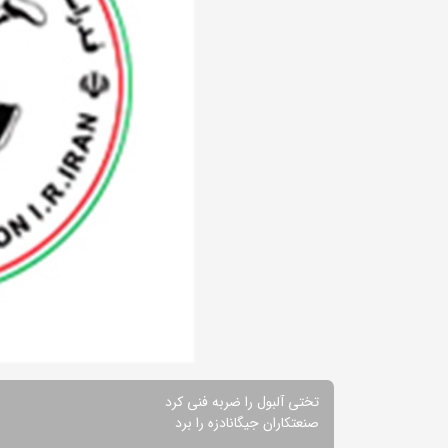
تختی آلبول را ضربه فنی کرد
صنعتکاران جیگانادزه را برد