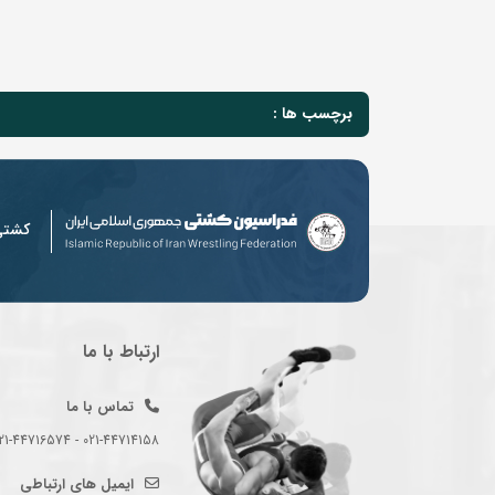
برچسب ها :
کشت
ارتباط با ما
تماس با ما
021-44714158 - 021-44716574 - 021-44714489
ایمیل های ارتباطی