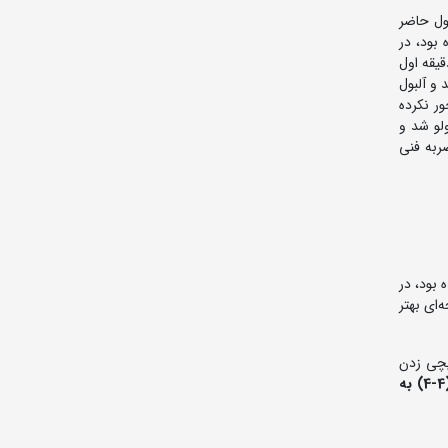
بول حاضر
ست داده بود، در
قیقه اول
 و آلبول
ور نکرده
لبول ولو شد و
ضربه فنی
ندلاکی که در جام جهانی 1958 صوفیه دوم شده بود، در
د، اما او در مقابل کیانی در 6 دقیقه اول نتیجه‌ای بهتر
آورد و با قیچی زدن
بدین ترتیب سومین مسابقه تیم ایران با شوروی هم با تساوی (4-4) به