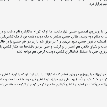
 و محکمی را رودرروی امامعلی حبیبی قرار دادند، اما او که گورام ساکارادزه نام داشت و د
دقیقه از دست حبیبی فرار می‌کرد و در ضد حمله‌ها از شجاعت آمیخته با غرور حبیبی سود می‌برد و 4 بار موفق شد با زیر دو خم 
کرد و با یک دست و یکپای ناقص هم امتیاز از او گرفت و حتی در دو دقیقه‌ها هم یکبار کشتی را
دند، اما منصور مهدی‌زاده با پیروزی در وزن ششم کفه امتیازات را برابر کرد. او که با گوبه کشتی
تا 5 ثانیه به پایان با حریف مساوی بود، اما در همان 5 ثانیه گوبه را خاک کرد و (0-1) برد. طی این مبارزه دو کشتی گیر بارها با 
اده می‌گفت: در تفلیس کشتی گرفتیم اما من فکر می‌کردم در ترکیه مسابقه می‌ده