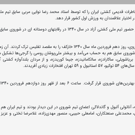
اطرات قدیمی کشتی ایران را که توسط استاد محمد رضا نوایی مربی سابق تیم م
در اختیار علاقمندان به ورزش اول کشور قرار دهد.
به گزارش روابط عمومی فدراسیون کشتی، امروز خاطره ای از حضور تیم ملی کشتی آزاد در سال 1340 در رقابتهای دوستانه ا
بعد از مسابقه در خارکف، مردان کشتی ایران به اتفاق تیم شوروی، روز دهم فروردین ماه سال 1340 خارکف را به مقصد تفلیس تر
شوروی سابق هم به حساب می‌آمد و بیشتر ملی‌پوشان روسی را گرجی‌ها تشکیل می
بریاشویلی، ساکارادزه، سالکامانیدزه، جیما کوریدزه، و از مردان بلندآوازه کشتی
 زیادی آفریدند.
در 
 آناتولی آلبول و گاندلاکی اعضای تیم شوروی در این دیدار بودند و تیم ایران هم ب
ل، محمدعلی صنعتکاران، امامعلی حبیبی، منصور مهدی‌زاده، غلامرضا تختی و عزیز 