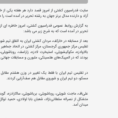
سایت فدراسیون کشتی از امروز قصد دارد هر هفته یکی از خ
آزاد و دارنده مدال برنز جهان به رشته تحریر در آمده است را 
تحریر در آمده است که به شرح زیر می باشد:
تفلیس مرکز جمهوری گرجستان، مرکز کشتی در اتحاد جماهیر 
بالاوادزه، مکوکیشویلی، استیخرت لادزه، زاراسف، روباشویلی، 
بودند که در المپیک‌های هلسینکی، ملبورن و مسابقات جهانی سال‌های 54 توکیو، 57 استانبول و 59 تهران افتخارات
مسکو، دو تیم ایران و شوروی مقابل هم صف‌آرایی کردند.
علی‌اف، ماجت شویلی، روباشویلی، بریاشویلی، ساکارادزه، گوبه،
متشکل از نصراله سلطانی‌نژاد، شعبان بابا اولادی، حمید توک
میدان آمد.