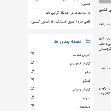
کشتی؛
لی کشتی
۱۷ مردادماه، روز خبرنگار گرامی باد؛
گامی تازه از سوی اندیشکده فدراسیون کشتی؛
ی در شوروی سابق به رشته
ک کردند. آن زمان ، شهر
دسته بندی ها
‌دادند.
 گرجستان
آخرین مطالب
گزارش تصویری
تفلیس تیم ایران با فقط یک تغییر در وزن هشتم مقابل بهترین‌های شوروی قرار گرفت. ساعت 6 بعد از ظهر روز دوازدهم فروردین 1340 به وقت
فیلم
گفتگو
ا ترکیبی
گزارش ورزشی
کیانی به
اردوها
مسابقات