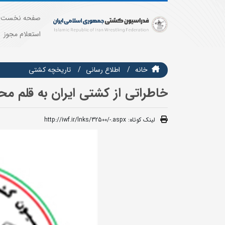
صفحه نخست
استعلام مجوز
خانه
اطلاع رسانی
تاریخچه کشتی
خاطراتی از کشتی ایران به قلم مح
لینک کوتاه:
http://iwf.ir/lnks/32500/-.aspx