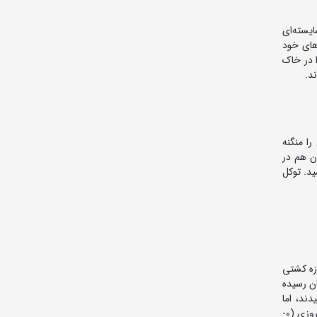
شایسته‌ای
جوم‌های خود
ف را در خاک
ا منگنه
، آن هم در
ری (5/1- 4) روباشویلی به ثبت رسید. توکل
نادزه کشتی
ان رسیده
یکانادزه گرجستانی ظاهر شد. دو کشتی‌گیر 11 دقیقه جنگیدند، اما
هیچ‌کدام امتیاز به دست نیاوردند تا اینکه در دقیقه 11 صنعتکاران، وسط تشک از جیکانادزه زیر گرفت و با میانکوبی عالی حریف را خاک کرد و پیروزی (0-