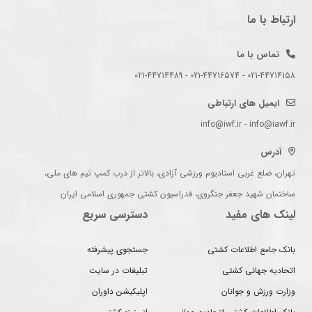
ارتباط با ما
تماس با ما
021-44714158 - 021-44716574 - 021-44714489
ایمیل های ارتباطی
info@iwf.ir - info@iawf.ir
آدرس
تهران، ضلع غربی استادیوم ورزشی آزادی، بالاتر از درب کمپ تیم های ملی،
ساختمان شهید جعفر جنگروی، فدراسیون کشتی جمهوری اسلامی ایران
لینک های مفید
دسترسی سریع
بانک جامع اطلاعات کشتی
جستجوی پیشرفته
اتحادیه جهانی کشتی
تبلیغات در سایت
وزارت ورزش و جوانان
اپلیکیشن داوران