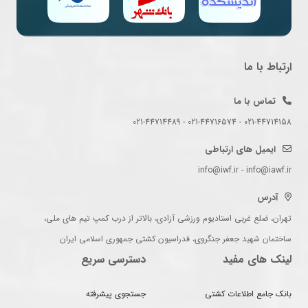
ارتباط با ما
تماس با ما
021-44714158 - 021-44716574 - 021-44714489
ایمیل های ارتباطی
info@iwf.ir - info@iawf.ir
آدرس
تهران، ضلع غربی استادیوم ورزشی آزادی، بالاتر از درب کمپ تیم های ملی،
ساختمان شهید جعفر جنگروی، فدراسیون کشتی جمهوری اسلامی ایران
لینک های مفید
دسترسی سریع
بانک جامع اطلاعات کشتی
جستجوی پیشرفته