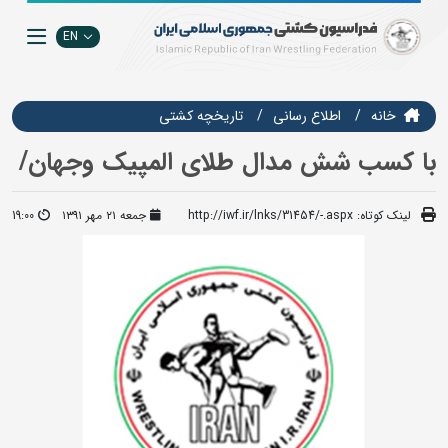
EN
خانه
اطلاع رسانی
تاریخچه کشتی
با کسب شش مدال طلای المپیک وجهان/
لینک کوتاه:
http://iwf.ir/lnks/31454/-.aspx
جمعه ۲۱ مهر ۱۳۹۱
19:00