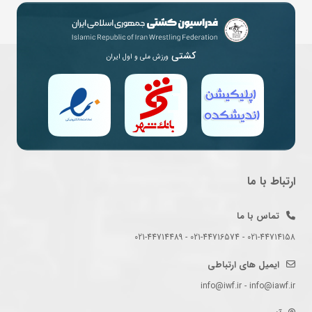
کشتی
ورزش ملی و اول ایران
ارتباط با ما
تماس با ما
021-44714158 - 021-44716574 - 021-44714489
ایمیل های ارتباطی
info@iwf.ir - info@iawf.ir