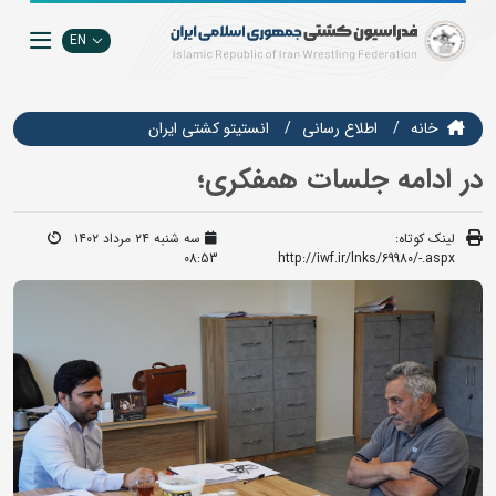
EN
خانه
اطلاع رسانی
انستيتو كشتي ايران
در ادامه جلسات همفکری؛
لینک کوتاه:
سه شنبه ۲۴ مرداد ۱۴۰۲
08:53
http://iwf.ir/lnks/69980/-.aspx