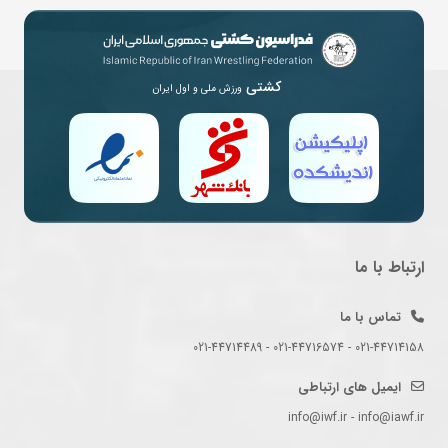
کشتی
ورزش ملی و اول ایران
ارتباط با ما
تماس با ما
021-44714158 - 021-44716574 - 021-44714489
ایمیل های ارتباطی
info@iwf.ir - info@iawf.ir