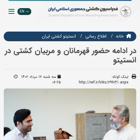
EN
خانه
اطلاع رسانی
انستيتو كشتي ايران
در ادامه حضور قهرمانان و مربیان کشتی در
انستیتو
لینک کوتاه:
سه شنبه ۱۷ مرداد ۱۴۰۲
06:25
http://iwf.ir/lnks/69913/-.aspx