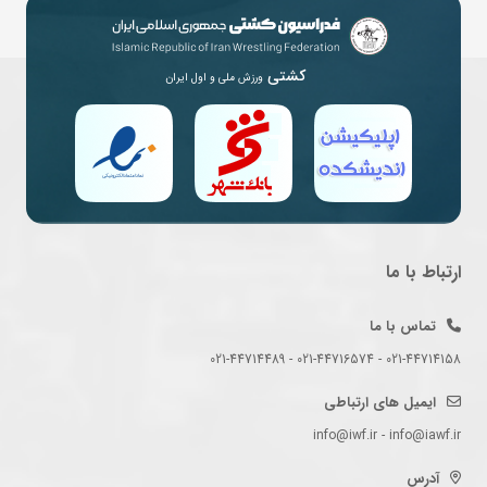
کشتی
ورزش ملی و اول ایران
ارتباط با ما
تماس با ما
021-44714158 - 021-44716574 - 021-44714489
ایمیل های ارتباطی
info@iwf.ir - info@iawf.ir
آدرس