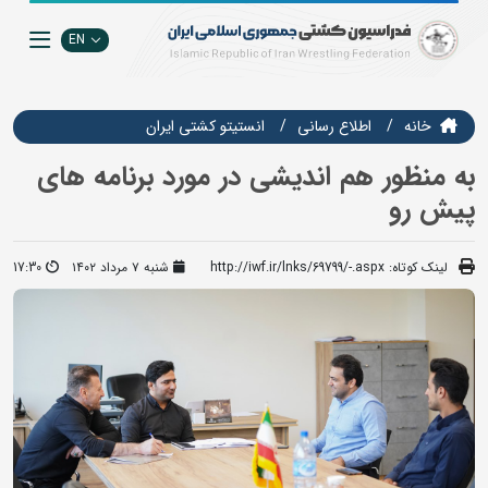
EN
خانه
اطلاع رسانی
انستيتو كشتي ايران
به منظور هم اندیشی در مورد برنامه های
پیش رو
لینک کوتاه:
http://iwf.ir/lnks/69799/-.aspx
شنبه ۷ مرداد ۱۴۰۲
17:30