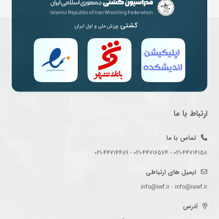
کشتی
ورزش ملی و اول ایران
ارتباط با ما
تماس با ما
021-44714158 - 021-44716574 - 021-44714489
ایمیل های ارتباطی
info@iwf.ir - info@iawf.ir
آدرس