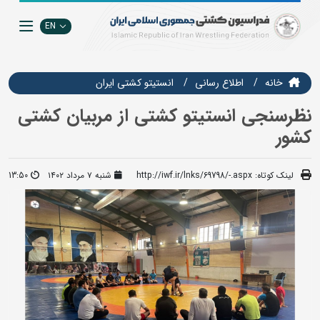
EN
خانه
اطلاع رسانی
انستيتو كشتي ايران
نظرسنجی انستیتو کشتی از مربیان کشتی
کشور
لینک کوتاه:
http://iwf.ir/lnks/69798/-.aspx
شنبه ۷ مرداد ۱۴۰۲
13:50