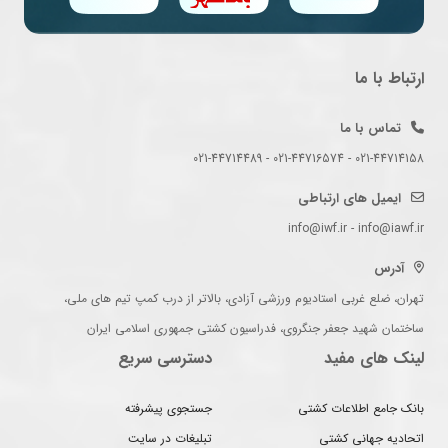
ارتباط با ما
تماس با ما
021-44714158 - 021-44716574 - 021-44714489
ایمیل های ارتباطی
info@iwf.ir - info@iawf.ir
آدرس
تهران، ضلع غربی استادیوم ورزشی آزادی، بالاتر از درب کمپ تیم های ملی،
ساختمان شهید جعفر جنگروی، فدراسیون کشتی جمهوری اسلامی ایران
لینک های مفید
دسترسی سریع
بانک جامع اطلاعات کشتی
جستجوی پیشرفته
اتحادیه جهانی کشتی
تبلیغات در سایت