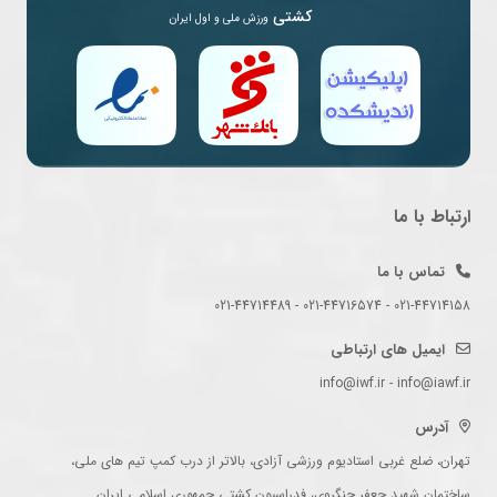
کشتی
ورزش ملی و اول ایران
ارتباط با ما
تماس با ما
021-44714158 - 021-44716574 - 021-44714489
ایمیل های ارتباطی
info@iwf.ir - info@iawf.ir
آدرس
تهران، ضلع غربی استادیوم ورزشی آزادی، بالاتر از درب کمپ تیم های ملی،
ساختمان شهید جعفر جنگروی، فدراسیون کشتی جمهوری اسلامی ایران