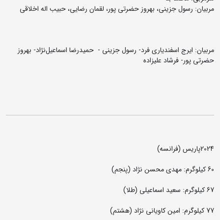
مربیان: رسول جزینی، بهروز حضرتی پور، لقمان رضایی، حبیب اله اخلاقی
مربیان: ایرج اسفندیاری فرد- رسول جزینی - حمیدرضا اسماعیل‌نژاد- بهروز
حضرتی پور- فرشاد علیزاده
2024پاریس (فرانسه)
60 کیلوگرم: مهدی محسن نژاد (پنجم)
67 کیلوگرم: سعید اسماعیلی (طلا)
77 کیلوگرم: امین کاویانی نژاد (هشتم)