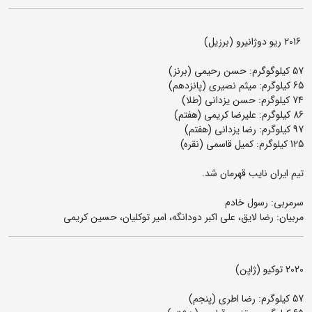
2016 ریو دوژانیرو (برزیل)
57 کیلوگوگرم: حسن رحیمی (برنز)
65 کیلوگرم: میثم نصیری (پانزدهم)
74 کیلوگرم: حسن یزدانی (طلا)
86 کیلوگرم: علیرضا کریمی (هفتم)
97 کیلوگرم: رضا یزدانی (هفتم)
125 کیلوگرم: کمیل قاسمی (نقره)
تیم ایران نایب قهرمان شد.
سرمربی: رسول خادم
مربیان: رضا لایق، علی اکبر دودانگه، امیر توکلیان، حسین کریمی
2020 توکیو (ژاپن)
57 کیلوگرم: رضا اطری (پنجم)