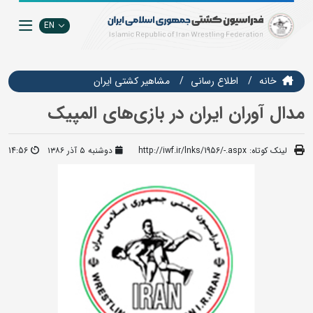
EN
خانه
اطلاع رسانی
مشاهير كشتي ايران
مدال آوران ایران در بازی‌های المپیک
لینک کوتاه:
http://iwf.ir/lnks/1956/-.aspx
دوشنبه ۵ آذر ۱۳۸۶
14:56