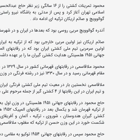
محمود تمرینات کشتی را از 16 سالگی زیر ن
اسلامی تهران آغاز کرد و پس از مدتی به باشگاه نیرو راست
گوالوویچ و صائم اریکان ترکیه ای ادامه داد .
آندره گوالوویچ مربی روسی بود که بعدها در ایران و در شهرس
صائم اریکان نیز اولین مربی خارجی بود که از ترکیه به ایرا
جهانی 1951 هلسینکی هدایت کشتی گیران ما را بر عهده داشت .
محمود مل
مقام قهرمانی رسید و در سال 1330 نیز در رشته فرنگی در وزن اول قهرمان کشور شد .
و تیم ایران در این رقابتها از 4 کشتی گیر از جمله مرحوم علی سعادت و مرحوم غفاری تشکیل شده بود .
حاج محمود در رقابتهای جهانی 1951 
از تر
کشتی گیران هندوستان ، شوروی ، ترکیه ، آلمان و آفریقای 
شکست خورد در این وزن حسن از ترکیه که مغلوب ملاقاسمی ش
حاج محمود سپس در رقابتهای جهانی 1954 توکیو به مقامی دست نیافت و با دوبنده تیم ملی خداحافظی کرد .