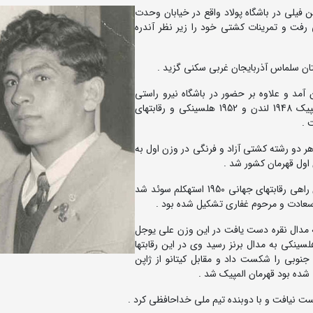
ظر حاج عبدالحسین فیلی در باشگاه پولاد واقع در خیابان وحدت
ی رفت و تمرینات کشتی خود را زیر نظر آندره
تان سلماس آذربایجان غربی سکنی گزید .
ن آمد و علاوه بر حضور در باشگاه نیرو راستی
اولین سرمربی تیم ملی کشتی ایران بود که در رقابتهای المپیک 1948 لندن و 1952 هلسینکی و رقابتهای
اقاسمی در رقابتهای قهرمانی کشور در سال 1329 در هر دو رشته کشتی آزاد و فرنگی در وزن اول به
ملاقاسمی نخستین بار در معیت تیم ملی کشتی فرنگی ایران راهی رقابتهای جهانی 1950 استهکلم سوئد شد
هلسینکی در وزن اول به مدال نقره دست یافت در این وزن علی یوجل
کیه قهرمان شد و یکسال بعد در رقابتهای المپیک 1952 هلسینکی به مدال برنز رسید وی در این رقابتها
جنوبی را شکست داد و مقابل کیتانو از ژاپن
ده بود قهرمان المپیک شد .