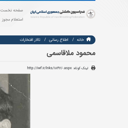
صفحه نخست
استعلام مجوز
خانه
اطلاع رسانی
تالار افتخارات
محمود ملاقاسمی
لینک کوتاه:
http://iwf.ir/lnks/1846/-.aspx