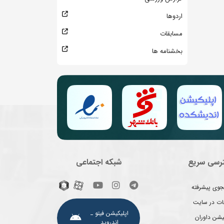
اردوها
مسابقات
بخشنامه ها
رسی سریع
شبکه اجتماعی
وی پیشرفته
غات در سایت
اپلیکیشن فیتو ـ
یشن داوران
اندروید