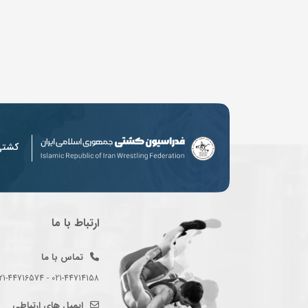
کشت
ارتباط با ما
تماس با ما
021-44714158 - 021-44716574 - 021-44714489
ایمیل های ارتباطی