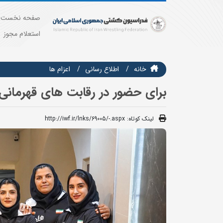
صفحه نخست
استعلام مجوز
خانه
اطلاع رسانی
اعزام ها
برای حضور در رقابت های قهرمانی 
لینک کوتاه:
http://iwf.ir/lnks/69005/-.aspx