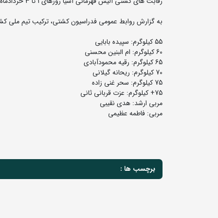
رقابت های کشتی آلیش قهرمانی آسیا روزهای 1 تا 3 خردادماه در کشور ازبکستان برگزار می شود.
به گزارش روابط عمومی فدراسیون کشتی، ترکیب تیم ملی کشت
55 کیلوگرم: سپیده بابایی
60 کیلوگرم: ام البنین محسنی
65 کیلوگرم: رقیه محمودآبادی
70 کیلوگرم: ریحانه گیلانی
75 کیلوگرم: سحر غنی زاده
75+ کیلوگرم: عزت قربانی ثانی
مربی ارشد: هدی نقیبی
مربی: فاطمه عظیمی
برچسب ها :