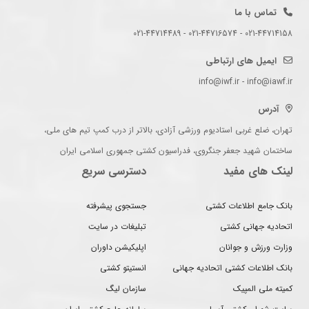
تماس با ما
021-44714158 - 021-44716574 - 021-44714489
ایمیل های ارتباطی
info@iwf.ir - info@iawf.ir
آدرس
تهران، ضلع غربی استادیوم ورزشی آزادی، بالاتر از درب کمپ تیم های ملی،
ساختمان شهید جعفر جنگروی، فدراسیون کشتی جمهوری اسلامی ایران
لینک های مفید
دسترسی سریع
بانک جامع اطلاعات کشتی
جستجوی پیشرفته
اتحادیه جهانی کشتی
تبلیغات در سایت
وزارت ورزش و جوانان
اپلیکیشن داوران
بانک اطلاعات کشتی اتحادیه جهانی
انستیتو کشتی
کمیته ملی المپیک
سازمان لیگ