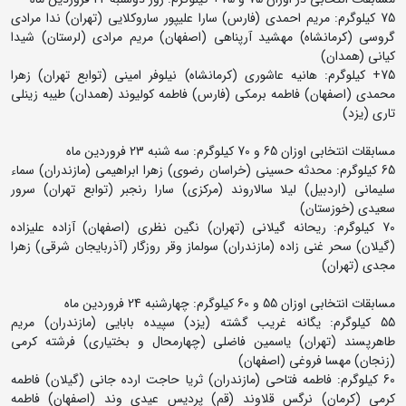
75 کیلوگرم: مریم احمدی (فارس) سارا علیپور ساروکلایی (تهران) ندا مرادی
گروسی (کرمانشاه) مهشید آرپناهی (اصفهان) مریم مرادی (لرستان) شیدا
کیانی (همدان)
75+ کیلوگرم: هانیه عاشوری (کرمانشاه) نیلوفر امینی (توابع تهران) زهرا
محمدی (اصفهان) فاطمه برمکی (فارس) فاطمه کولیوند (همدان) طیبه زینلی
تاری (یزد)
مسابقات انتخابی اوزان 65 و 70 کیلوگرم: سه شنبه 23 فروردین ماه
65 کیلوگرم: محدثه حسینی (خراسان رضوی) زهرا ابراهیمی (مازندران) سماء
سلیمانی (اردبیل) لیلا سالاروند (مرکزی) سارا رنجبر (توابع تهران) سرور
سعیدی (خوزستان)
70 کیلوگرم: ریحانه گیلانی (تهران) نگین نظری (اصفهان) آزاده علیزاده
(گیلان) سحر غنی زاده (مازندران) سولماز وقر روزگار (آذربایجان شرقی) زهرا
مجدی (تهران)
مسابقات انتخابی اوزان 55 و 60 کیلوگرم: چهارشنبه 24 فروردین ماه
55 کیلوگرم: یگانه غریب گشته (یزد) سپیده بابایی (مازندران) مریم
طاهرپسند (تهران) یاسمین فاضلی (چهارمحال و بختیاری) فرشته کرمی
(زنجان) مهسا فروغی (اصفهان)
60 کیلوگرم: فاطمه فتاحی (مازندران) ثریا حاجت ارده جانی (گیلان) فاطمه
کرمی (کرمان) نرگس قلاوند (قم) پردیس عیدی وند (اصفهان) فاطمه