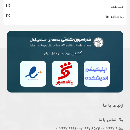
مسابقات
بخشنامه ها
کشتی
ورزش ملی و اول ایران
ارتباط با ما
تماس با ما
021-44714158 - 021-44716574 - 021-44714489