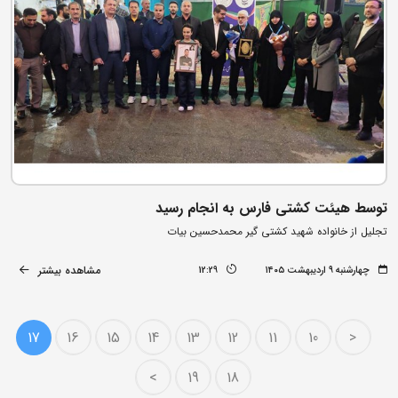
توسط هیئت کشتی فارس به انجام رسید
تجلیل از خانواده شهید کشتی گیر محمدحسین بیات
مشاهده بیشتر
چهارشنبه ۹ اردیبهشت ۱۴۰۵
12:29
17
16
15
14
13
12
11
10
<
>
19
18