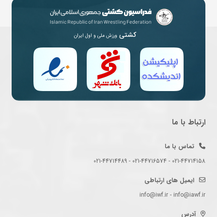
کشتی
ورزش ملی و اول ایران
ارتباط با ما
تماس با ما
021-44714158 - 021-44716574 - 021-44714489
ایمیل های ارتباطی
info@iwf.ir - info@iawf.ir
آدرس