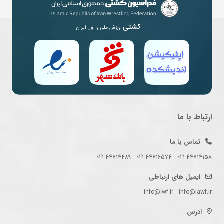
کشتی
ورزش ملی و اول ایران
ارتباط با ما
تماس با ما
021-44714158 - 021-44716574 - 021-44714489
ایمیل های ارتباطی
info@iwf.ir - info@iawf.ir
آدرس