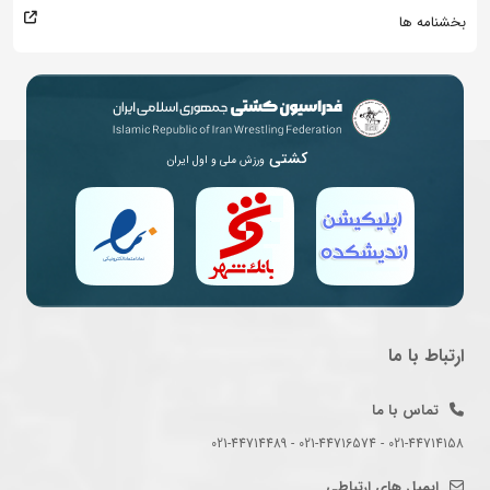
بخشنامه ها
کشتی
ورزش ملی و اول ایران
ارتباط با ما
تماس با ما
021-44714158 - 021-44716574 - 021-44714489
ایمیل های ارتباطی