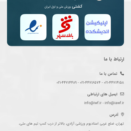
کشتی
ورزش ملی و اول ایران
ارتباط با ما
تماس با ما
021-44714158 - 021-44716574 - 021-44714489
ایمیل های ارتباطی
info@iwf.ir - info@iawf.ir
آدرس
تهران، ضلع غربی استادیوم ورزشی آزادی، بالاتر از درب کمپ تیم های ملی،