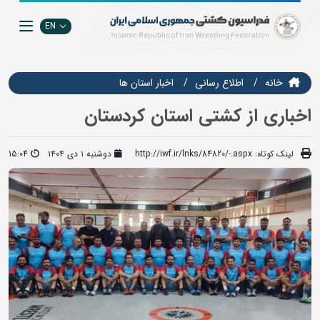
EN
خانه
اطلاع رسانی
اخبار استان ها
اخباری از کشتی استان کردستان
لینک کوتاه:
http://iwf.ir/lnks/84820/-.aspx
دوشنبه ۱ دی ۱۴۰۴
15:04