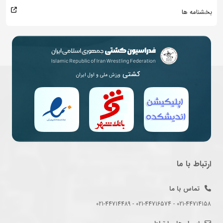
بخشنامه ها
کشتی
ورزش ملی و اول ایران
ارتباط با ما
تماس با ما
021-44714158 - 021-44716574 - 021-44714489