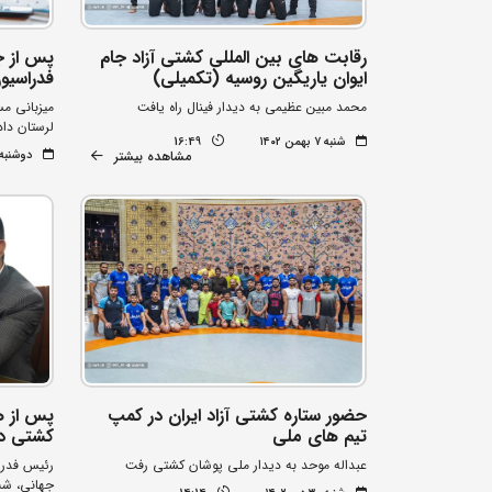
رقابت های بین المللی کشتی آزاد جام
پس از ج
ایوان یاریگین روسیه (تکمیلی)
فدراسیو
محمد مبین عظیمی به دیدار فینال راه یافت
میزبانی مس
لرستان دا
شنبه ۷ بهمن ۱۴۰۲
16:49
مشاهده بیشتر
دوشنبه ۲ بهمن ۰۲
حضور ستاره کشتی آزاد ایران در کمپ
پس از ه
تیم های ملی
کشتی در
عبداله موحد به دیدار ملی پوشان کشتی رفت
رئیس فدراس
جهانی، شب