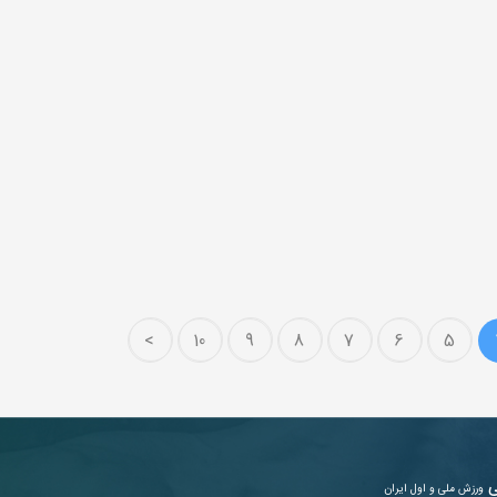
>
10
9
8
7
6
5
ی
ورزش ملی و اول ایران