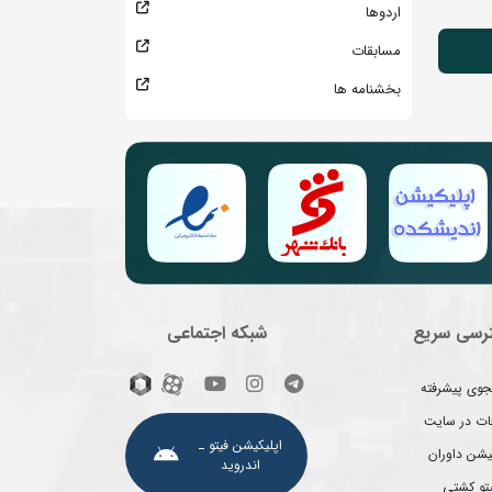
اردوها
مسابقات
بخشنامه ها
رسی سریع
شبکه اجتماعی
وی پیشرفته
غات در سایت
اپلیکیشن فیتو ـ
یشن داوران
اندروید
یتو کشتی