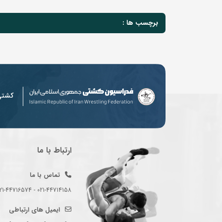
برچسب ها :
کشت
ارتباط با ما
تماس با ما
021-44714158 - 021-44716574 - 021-44714489
ایمیل های ارتباطی