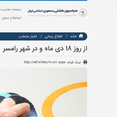
صفحه نخست
استعلام مجوز
خانه
اطلاع رسانی
اخبار منتخب
از روز 18 دی ماه و در شهر رامسر
لینک کوتاه:
http://iwf.ir/lnks/71006/-.aspx