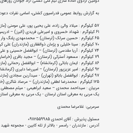
دومین اردوی آماده سازی تیم ملی کشتی آزاد جوانان روزهای ۱۸ لغایت ۲۸ دی ماه در شهر رامسر برگزار می شود.
به گزارش روابط عمومی فدراسیون کشتی، اسامی نفرات دعوت 
57 کیلوگرم : میلاد والی زاده، علی یحیی پور، علی مومنی (مازندران) – محمدرضا اسدی (تهران)
61 کیلوگرم : شهداد خسروی و امیرعلی فریدی (البرز) – ادریس بوبور (تهران) – سینا زندی (همدان)
65 کیلوگرم : حسین سرلک (لرستان) – محمدمهدی پلنگ وار (مازندران) – ابراهیم الهی (مازندران) - سجاد پیردایه (لرستان)
70 کیلوگرم : سینا خلیلی و پژمان ذوالفقاری (مازندران) علی کرم پور (تهران) – محمدمهدی ممیوند (لرستان)
74 کیلوگرم : آریا مقدسی (لرستان) – ابوالفضل حسینی و علی رضایی (مازندران) - آرین مرادی (کرمانشاه)
79 کیلوگرم : مسعود آسترکی (لرستان) – مجید باقری (خراسان رضوی)
86 کیلوگرم : ایمان بابائی (کرمانشاه) – ابوالفضل رحمانی (مازندران) – هومن بهزادپور (لرستان)
92 کیلوگرم : امیر عزیزپور (لرستان) – امیررضا دلیری (کرمانشاه) – توحید نوری (تهران) - ابوالفضل رضایی (مازندران)
97 کیلوگرم : ابوالفضل بابالو (تهران) - سیدآرین سجادی (مازندران)
125 کیلوگرم : محمدرضا لطفی (مازندران) – مرصاد شاکری (خراسان رضوی)
مربیان : سیداحمد محمدی – سعید ابراهیمی - میثم مصطفی 
یک مربی به معرفی استان لرستان - یک مربی به معرفی استان 
سرمربی: غلامرضا محمدی
مسئول پذیرش : آقای احمدی 09112559985
آدرس : مازندران - رامسر - بالاتر از تله کابین - مجموعه شهید