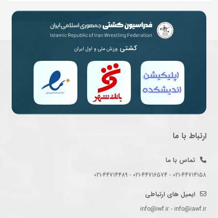
کشتی
ورزش ملی و اول ایران
ارتباط با ما
تماس با ما
021-44714158 - 021-44716574 - 021-44714489
ایمیل های ارتباطی
info@iwf.ir - info@iawf.ir