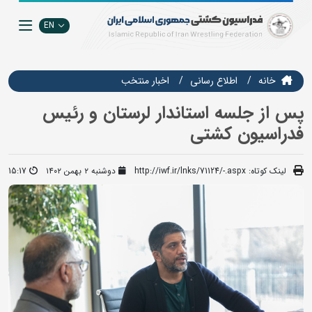
EN
خانه
اطلاع رسانی
اخبار منتخب
پس از جلسه استاندار لرستان و رئیس
فدراسیون کشتی
لینک کوتاه:
http://iwf.ir/lnks/71124/-.aspx
دوشنبه ۲ بهمن ۱۴۰۲
15:17