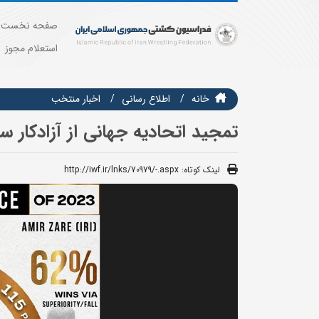
صفحه نخست
استعلام مجوز
خانه
اطلاع رسانی
اخبار منتخب
تمجید اتحادیه جهانی از آزادکار س
لینک کوتاه:
http://iwf.ir/lnks/70979/-.aspx