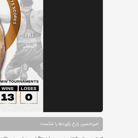
امیرحسین زارع رکوردها را شکست