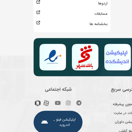
اردوها
مسابقات
بخشنامه ها
رسی سریع
شبکه اجتماعی
وی پیشرفته
غات در سایت
اپلیکیشن فیتو ـ
یشن داوران
اندروید
یتو کشتی