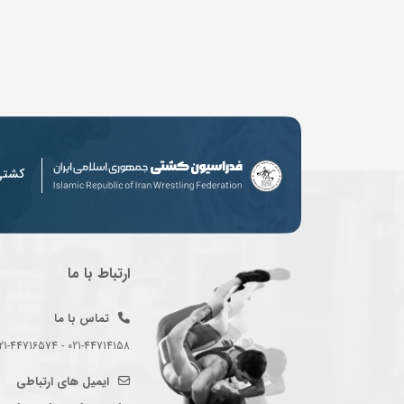
کشت
ارتباط با ما
تماس با ما
021-44714158 - 021-44716574 - 021-44714489
ایمیل های ارتباطی