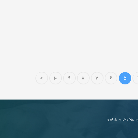
>
10
9
8
7
6
5
ی
ورزش ملی و اول ایران