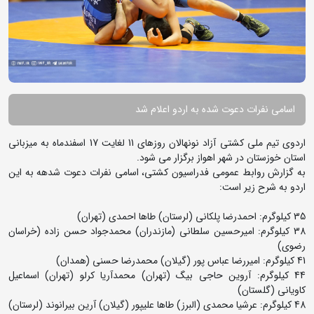
اسامی نفرات دعوت شده به اردو اعلام شد
اردوی تیم ملی کشتی آزاد نونهالان روزهای 11 لغایت 17 اسفندماه به میزبانی
استان خوزستان در شهر اهواز برگزار می شود.
به گزارش روابط عمومی فدراسیون کشتی، اسامی نفرات دعوت شدهه به این
اردو به شرح زیر است:
35 کیلوگرم: احمدرضا پلکانی (لرستان) طاها احمدی (تهران)
38 کیلوگرم: امیرحسین سلطانی (مازندران) محمدجواد حسن زاده (خراسان
رضوی)
41 کیلوگرم: امیررضا عباس پور (گیلان) محمدرضا حسنی (همدان)
44 کیلوگرم: آروین حاجی بیگ (تهران) محمدآریا کرلو (تهران) اسماعیل
کاویانی (گلستان)
48 کیلوگرم: عرشیا محمدی (البرز) طاها علیپور (گیلان) آرین بیرانوند (لرستان)