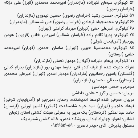
52 کیلوگرم: سبحان قنبرزاده (مازندران) امیرمحمد محمدی (البرز) علی دژکام
(خراسان رضوی)
57 کیلوگرم: حسین رشید (خراسان رضوی) حسین تیموری (مازندران)
62 کیلوگرم: محمدجواد فرهادی (خراسان رضوی) علی شبستانی (مازندران)
68 کیلوگرم: امیرعلی حقی (تهران) مهرداد کرامتی (تهران)
75 کیلوگرم: پوریا کاظم زاده (خراسان شمالی) امیرعلی خانی (قزوین) هومن
پورجبار (آذربایجان شرقی)
85 کیلوگرم: محمدسینا حبیبی (تهران) ساسان احمدی (تهران) امیرمحمد
خلفی (لرستان)
100 کیلوگرم: پرهام علیزاده (گیلان) مهدیار نعمتی (مازندران)
نفرات دعوت شده از طرف کادر فنی: پارسا مهدی پور (مازندران) پدرام کیانی
(گلستان) یاسین رحمانیون (مازندران) مهدیار اسدی (تهران) امیرعلی محمدی
(لرستان) صدقی محمدی (مازندران)
سرمربی: حسن طهماسبی
مربیان: حسین رنگرز – هادی داداشی
مربیان معرفی شده توسط اندیشکده: رحمان دمیرچی لو (آذربایجان شرقی)
فرهاد حاجیلو (تهران) سید جواد شادمنفعت (گیلان) کامبیز نورایی (لرستان)
حامد عبدالملکی (کردستان) یک مربی به معرفی هیئت کشتی استان زنجان
نشانی: اهواز، چهارراه آبادان، ورزشگاه قدس، خانه کشتی شماره یک
مسئول پذیرش: اقای حیدر ناصری - 09166516059