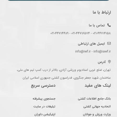
ارتباط با ما
تماس با ما
021-44714158 - 021-44716574 - 021-44714489
ایمیل های ارتباطی
info@iwf.ir - info@iawf.ir
آدرس
تهران، ضلع غربی استادیوم ورزشی آزادی، بالاتر از درب کمپ تیم های ملی،
ساختمان شهید جعفر جنگروی، فدراسیون کشتی جمهوری اسلامی ایران
لینک های مفید
دسترسی سریع
بانک جامع اطلاعات کشتی
جستجوی پیشرفته
اتحادیه جهانی کشتی
تبلیغات در سایت
وزارت ورزش و جوانان
اپلیکیشن داوران