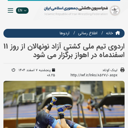
EN
خانه
اطلاع رسانی
اردوها
اردوی تیم ملی کشتی آزاد نونهالان از روز 11
اسفندماه در اهواز برگزار می شود
لینک کوتاه:
پنجشنبه ۷ اسفند ۱۴۰۴
08:25
http://iwf.ir/lnks/85271/-.aspx