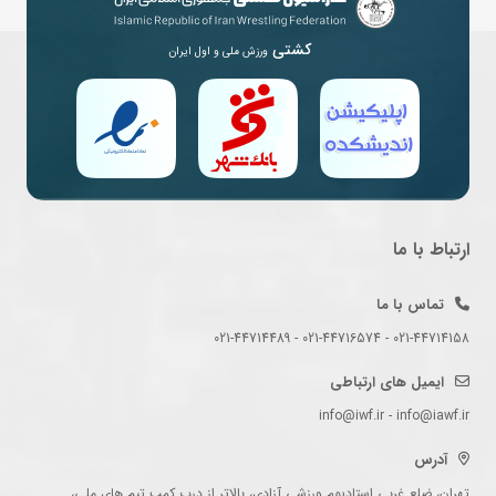
کشتی
ورزش ملی و اول ایران
ارتباط با ما
تماس با ما
021-44714158 - 021-44716574 - 021-44714489
ایمیل های ارتباطی
info@iwf.ir - info@iawf.ir
آدرس
تهران، ضلع غربی استادیوم ورزشی آزادی، بالاتر از درب کمپ تیم های ملی،