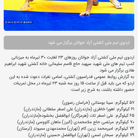
اردوی تیم ملی کشتی آزاد جوانان برگزار می شود
اردوی تیم ملی کشتی آزاد جوانان روزهای 23 لغایت 30 تیرماه به میزبانی
کمپ تیم های ملی شهید سپهبد حاج قاسم سلیمانی خانه کشتی شهید ابراهیم
هادی برگزار می شود.
به گزارش روابط عمومی فدراسیون کشتی، اسامی نفرات دعوت شده به این
اردو که می باید قبل از ساعت 15 روز سه شنبه 23 تیرماه در محل تمرینات
حضور داشته باشند، به شرح زیر است:
57 کیلوگرم: سینا بوستانی (خراسان رضوی)
61 کیلوگرم: اهورا خاطری (مازندران) علی اصغر سلطانی (مازندران)
65 کیلوگرم: علی اصغر تات (هرمزگان) ابوالفضل بخشوده(مازندران)
70 کیلوگرم: مرتضی حاج ملامحمدی (البرز) ماهان کاووسی (مازندران)
74 کیلوگرم: امیرمحمد زرین کام (تهران) محمدمهدی ممیوند (لرستان)
79 کیلوگرم: سبحان اسمی (تهران) ابوالفضل حسینی (مازندران)