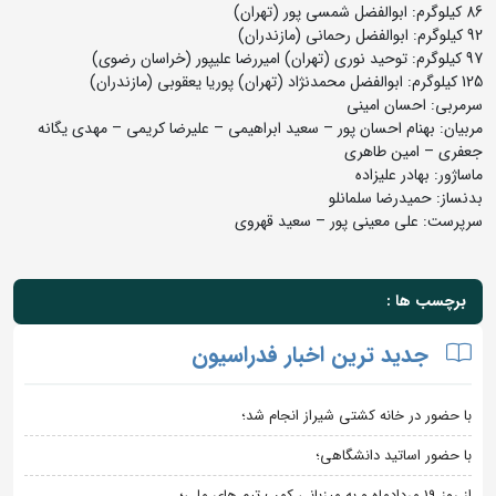
86 کیلوگرم: ابوالفضل شمسی پور (تهران)
92 کیلوگرم: ابوالفضل رحمانی (مازندران)
97 کیلوگرم: توحید نوری (تهران) امیررضا علیپور (خراسان رضوی)
125 کیلوگرم: ابوالفضل محمدنژاد (تهران) پوریا یعقوبی (مازندران)
سرمربی: احسان امینی
مربیان: بهنام احسان پور – سعید ابراهیمی – علیرضا کریمی – مهدی یگانه
جعفری – امین طاهری
ماساژور: بهادر علیزاده
بدنساز: حمیدرضا سلمانلو
سرپرست: علی معینی پور – سعید قهروی
برچسب ها :
جدید ترین اخبار فدراسیون
با حضور در خانه کشتی شیراز انجام شد؛
با حضور اساتید دانشگاهی؛
از روز 19 مردادماه و به میزبانی کمپ تیم های ملی؛