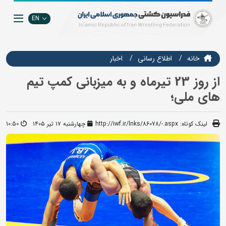
EN
خانه
اطلاع رسانی
اخبار
از روز 23 تیرماه و به میزبانی کمپ تیم
های ملی؛
لینک کوتاه:
http://iwf.ir/lnks/86078/-.aspx
چهارشنبه ۱۷ تیر ۱۴۰۵
10:50