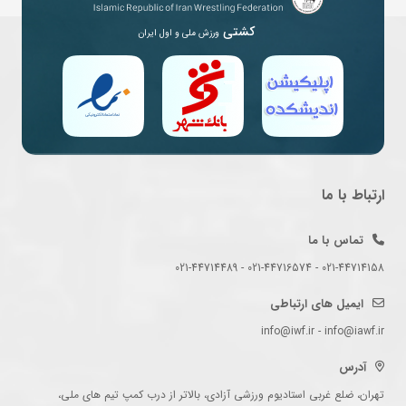
کشتی
ورزش ملی و اول ایران
ارتباط با ما
تماس با ما
021-44714158 - 021-44716574 - 021-44714489
ایمیل های ارتباطی
info@iwf.ir - info@iawf.ir
آدرس
تهران، ضلع غربی استادیوم ورزشی آزادی، بالاتر از درب کمپ تیم های ملی،