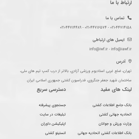
ارتباط با ما
تماس با ما
021-44714158 - 021-44716574 - 021-44714489
ایمیل های ارتباطی
info@iwf.ir - info@iawf.ir
آدرس
تهران، ضلع غربی استادیوم ورزشی آزادی، بالاتر از درب کمپ تیم های ملی،
ساختمان شهید جعفر جنگروی، فدراسیون کشتی جمهوری اسلامی ایران
لینک های مفید
دسترسی سریع
بانک جامع اطلاعات کشتی
جستجوی پیشرفته
اتحادیه جهانی کشتی
تبلیغات در سایت
وزارت ورزش و جوانان
اپلیکیشن داوران
بانک اطلاعات کشتی اتحادیه جهانی
انستیتو کشتی