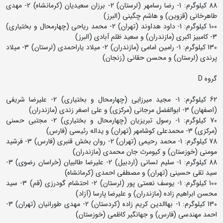
88 کیلوگرم: 1- رضا رسامهر (لرستان) 2- برزان سعیدیان (کرمانشاه) 2- مهدی
طاهرخانی (قزوین) و هاشم چگینی (البرز)
100 کیلوگرم: 1- داود هداوند (تهران) 2- محمد ریاحی (چهارمحال و بختیاری)
3- کامبیز اکبری (مازندران) و سعید ظلم آبادی (البرز)
130 کیلوگرم: 1- رامین امامی (مازندران) 2- میلاد یاراحمدی (لرستان) 3- میلاد
پرندی (لرستان) و محسن حقانی (زنجان)
گروه D
62 کیلوگرم: 1- مجید میرزایی (چهارمحال و بختیاری) 2- علیرضا شریفی
(اصفهان) 3- ابوالفضل مرجانی (مرکزی) و علی اصغر زندی (مازندران)
70 کیلوگرم: 1- رسول تبریزیان (چهارمحال و بختیاری) 2- مجتبی حسنی
(مرکزی) 3- محمدعلی کوشامهر (تهران) و یداله رئیسی (فارس)
78 کیلوگرم: 1- محمد رحیمی (تهران) 2- روان بخش قنبری (فارس) 3- فرشید
مومنی (خوزستان) و کیومرث جان محمدی (مازندران)
88 کیلوگرم: 1- سلیم لسانی (اردبیل) 2- علیرضا طالبیان (خراسان رضوی) 3-
سید تقی حسینی (تهران) و مصطفی احمدی (کرمانشاه)
100 کیلوگرم: 1- یوسف نعمتی پور (لرستان) 2- احتشام گودرزی (قم) 3- سید
محسن ابراهیم زاده (مازندران) و علیرضا پارسا (آزاد)
130 کیلوگرم: 1- بهاالدین کریم زاده (کردستان) 2- مهدی طورانیان (تهران) 3-
احمد مهندسی (فارس) و جهانگیر کاظمی (خوزستان)