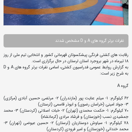
نفرات برتر گروه های A و D مشخص شدند
رقابت های کشتی فرنگی پیشکسوتان قهرمانی کشور و انتخابی تیم ملی از روز
18 تیرماه در شهر بروجرد استان لرستان در حال برگزاری است.
به گزارش روابط عمومی فدراسیون کشتی، اسامی نفرات برتر گروه های A و D
به شرح زیر است:
گروه A
62 کیلوگرم: 1- میثم عنایت پور (مازندران) 2- مرتضی حسین آبادی (مرکزی)
3- جواد امینی (خراسان رضوی) و ابوذر قاسمی (لرستان)
70 کیلوگرم: 1- حکمت محمدی (تهران) 2- خبات اصلانی (کردستان) 3- محمد
جمشیدی نسب (خوزستان) و فرشاد مرادی (کرمانشاه)
78 کیلوگرم: 1- سیاوش دوستاریان (لرستان) 2- حسین عیوضی (تهران) 3-
محمد خندانی (خوزستان) و امیر فرودی (کردستان)