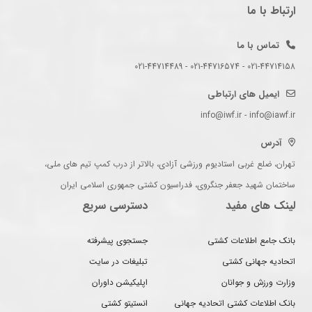
ارتباط با ما
تماس با ما
021-44714158 - 021-44716574 - 021-44714489
ایمیل های ارتباطی
info@iwf.ir - info@iawf.ir
آدرس
تهران، ضلع غربی استادیوم ورزشی آزادی، بالاتر از درب کمپ تیم های ملی،
ساختمان شهید جعفر جنگروی، فدراسیون کشتی جمهوری اسلامی ایران
لینک های مفید
دسترسی سریع
بانک جامع اطلاعات کشتی
جستجوی پیشرفته
اتحادیه جهانی کشتی
تبلیغات در سایت
وزارت ورزش و جوانان
اپلیکیشن داوران
بانک اطلاعات کشتی اتحادیه جهانی
انستیتو کشتی