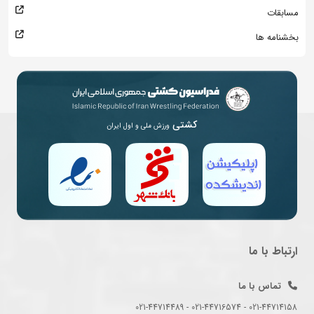
مسابقات
بخشنامه ها
کشتی
ورزش ملی و اول ایران
ارتباط با ما
تماس با ما
021-44714158 - 021-44716574 - 021-44714489