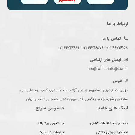
ارتباط با ما
تماس با ما
021-44714158 - 021-44716574 - 021-44714489
ایمیل های ارتباطی
info@iwf.ir - info@iawf.ir
آدرس
تهران، ضلع غربی استادیوم ورزشی آزادی، بالاتر از درب کمپ تیم های ملی،
ساختمان شهید جعفر جنگروی، فدراسیون کشتی جمهوری اسلامی ایران
لینک های مفید
دسترسی سریع
بانک جامع اطلاعات کشتی
جستجوی پیشرفته
اتحادیه جهانی کشتی
تبلیغات در سایت