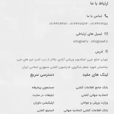
ارتباط با ما
تماس با ما
021-44714158 - 021-44716574 - 021-44714489
ایمیل های ارتباطی
info@iwf.ir - info@iawf.ir
آدرس
تهران، ضلع غربی استادیوم ورزشی آزادی، بالاتر از درب کمپ تیم های ملی،
ساختمان شهید جعفر جنگروی، فدراسیون کشتی جمهوری اسلامی ایران
لینک های مفید
دسترسی سریع
بانک جامع اطلاعات کشتی
جستجوی پیشرفته
اتحادیه جهانی کشتی
تبلیغات در سایت
وزارت ورزش و جوانان
اپلیکیشن داوران
بانک اطلاعات کشتی اتحادیه جهانی
انستیتو کشتی